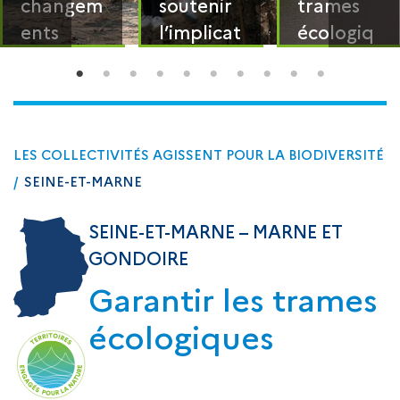
changem
soutenir
trames
ents
l’implicat
écologiq
climatiqu
ion
ues
es
citoyenn
e
LES COLLECTIVITÉS AGISSENT POUR LA BIODIVERSITÉ
/
SEINE-ET-MARNE
SEINE-ET-MARNE – MARNE ET
GONDOIRE
Garantir les trames
écologiques