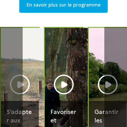
En savoir plus sur le programme
S’adapte
Favoriser
Garantir
r aux
et
les